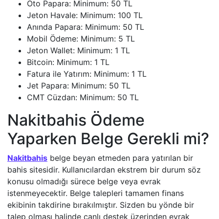
Oto Papara: Minimum: 50 TL
Jeton Havale: Minimum: 100 TL
Anında Papara: Minimum: 50 TL
Mobil Ödeme: Minimum: 5 TL
Jeton Wallet: Minimum: 1 TL
Bitcoin: Minimum: 1 TL
Fatura ile Yatırım: Minimum: 1 TL
Jet Papara: Minimum: 50 TL
CMT Cüzdan: Minimum: 50 TL
Nakitbahis Ödeme
Yaparken Belge Gerekli mi?
Nakitbahis
belge beyan etmeden para yatırılan bir
bahis sitesidir. Kullanıcılardan ekstrem bir durum söz
konusu olmadığı sürece belge veya evrak
istenmeyecektir. Belge talepleri tamamen finans
ekibinin takdirine bırakılmıştır. Sizden bu yönde bir
talep olması halinde canlı destek üzerinden evrak