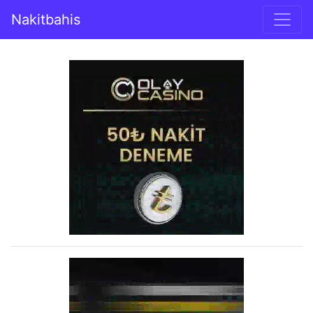
İçeriğe geç
Nakitbahis
Ana gezinti